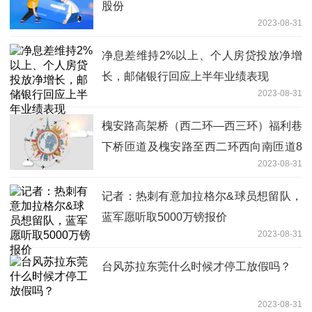
股份
2023-08-31
净息差维持2%以上、个人房贷投放净增
长，邮储银行回应上半年业绩表现
2023-08-31
槐安路高架桥（西二环—西三环）福利巷
下桥匝道及槐安路至西二环西向南匝道8
2023-08-31
月31日通车
记者：热刺有意加拉格尔&球员想留队，
蓝军愿听取5000万镑报价
2023-08-31
台风苏拉东莞什么时候才停工放假吗？
2023-08-31