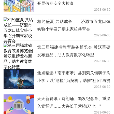
开展假期安全大检查
2023-06-30
相约盛夏 共话成长——济源市五龙口镇
实验小学召开期末家校共育会
2023-06-30
第三届福建省教育装备博览会|希沃重磅
发布新品，助力教育数字化转型
2023-06-30
焦点精选！南阳市淅川县荆紫关镇狮子沟
小学：以“迎检” 为契机，助推“社团”再提
2023-06-30
高
天天新资讯：诗朗诵、颁发纪念章、重温
入党誓词……大兴长子营镇庆“七一”
2023-06-30