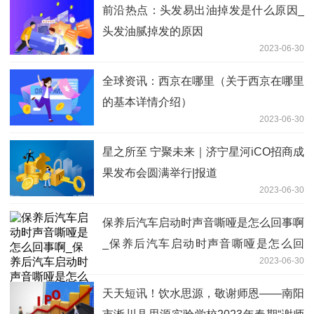
前沿热点：头发易出油掉发是什么原因_
头发油腻掉发的原因
2023-06-30
全球资讯：西京在哪里（关于西京在哪里
的基本详情介绍）
2023-06-30
星之所至 宁聚未来｜济宁星河iCO招商成
果发布会圆满举行|报道
2023-06-30
保养后汽车启动时声音嘶哑是怎么回事啊
_保养后汽车启动时声音嘶哑是怎么回
2023-06-30
事？
天天短讯！饮水思源，敬谢师恩——南阳