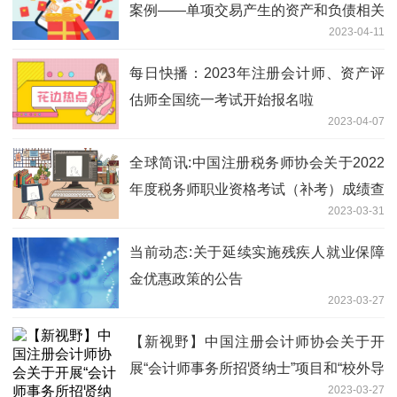
案例——单项交易产生的资产和负债相关
2023-04-11
的递延所得税不适用初始确认豁免的会计
处理
每日快播：2023年注册会计师、资产评
估师全国统一考试开始报名啦
2023-04-07
全球简讯:中国注册税务师协会关于2022
年度税务师职业资格考试（补考）成绩查
2023-03-31
询有关事项的公告
当前动态:关于延续实施残疾人就业保障
金优惠政策的公告
2023-03-27
【新视野】中国注册会计师协会关于开
展“会计师事务所招贤纳士”项目和“校外导
2023-03-27
师贤才引进”项目的通知