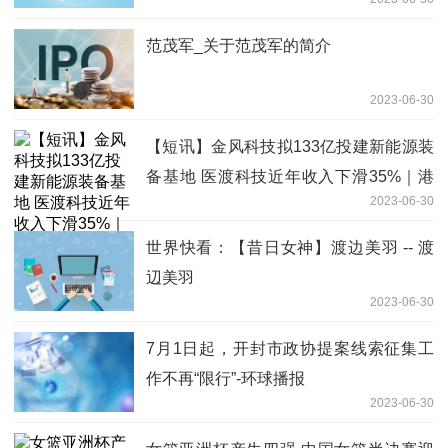
范茂军_关于范茂军的简介
2023-06-30
【短讯】金风科技拟133亿投建新能源装
备基地 医渡科技近年收入下滑35%｜港
2023-06-30
股6月30日公告精选
世界快看：【昔日女神】渡边美羽 -- 渡
辺美羽
2023-06-30
7月1日起，开封市政协提案线索征集工
作不再“限行”-环球播报
2023-06-30