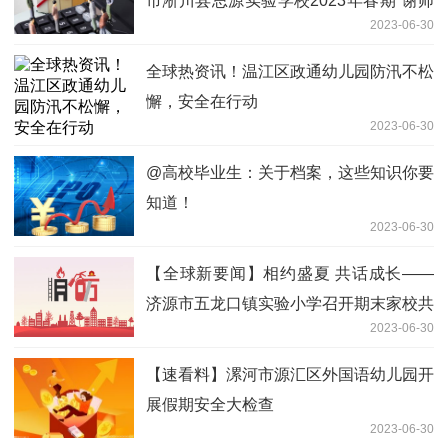
市淅川县思源实验学校2023年春期“谢师
2023-06-30
礼”活动
全球热资讯！温江区政通幼儿园防汛不松
懈，安全在行动
2023-06-30
@高校毕业生：关于档案，这些知识你要
知道！
2023-06-30
【全球新要闻】相约盛夏 共话成长——
济源市五龙口镇实验小学召开期末家校共
2023-06-30
育会
【速看料】漯河市源汇区外国语幼儿园开
展假期安全大检查
2023-06-30