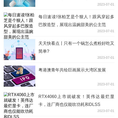
2023-07-01
每日速读!张柏芝是个狠人！跟风穿起多
巴胺造型，展现出温婉甜美的公主范
2023-07-01
天天快看点丨只有一个锅怎么煮粉好吃又
简单?
2023-07-01
粤港澳青年共绘巨画展示大湾区发展
2023-07-01
RTX4060上市就破发！英伟达最烂显
卡，连厂商也仅能吹功耗和DLSS
2023-07-01