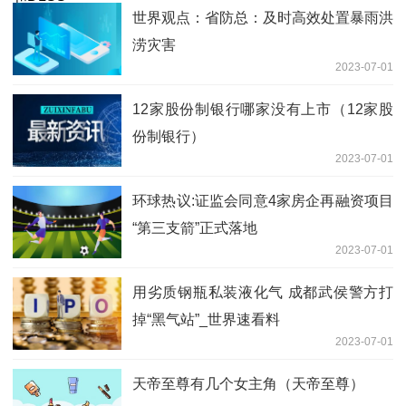
世界观点：省防总：及时高效处置暴雨洪
涝灾害
2023-07-01
12家股份制银行哪家没有上市（12家股
份制银行）
2023-07-01
环球热议:证监会同意4家房企再融资项目
“第三支箭”正式落地
2023-07-01
用劣质钢瓶私装液化气 成都武侯警方打
掉“黑气站”_世界速看料
2023-07-01
天帝至尊有几个女主角（天帝至尊）