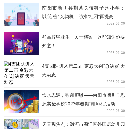
南阳市淅川县荆紫关镇狮子沟小学：
以“迎检” 为契机，助推“社团”再提高
2023-06-30
@高校毕业生：关于档案，这些知识你要
知道！
2023-06-30
4支团队进入第二届“京彩大创”总决赛 天
天动态
2023-06-30
饮水思源，敬谢师恩——南阳市淅川县思
源实验学校2023年春期“谢师礼”活动
2023-06-30
天天观焦点：漯河市源汇区外国语幼儿园